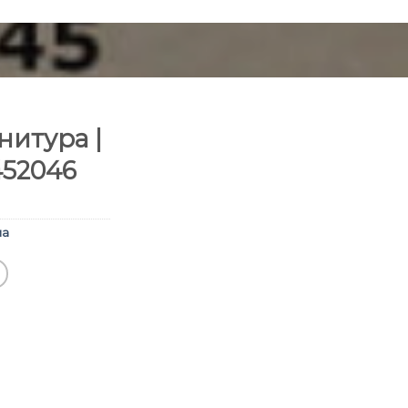
итура |
452046
ма