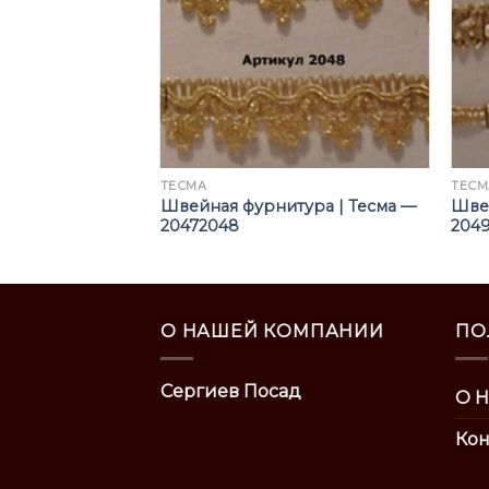
ТЕСМА
ТЕСМ
Швейная фурнитура | Тесма —
Швей
20472048
2049
О НАШЕЙ КОМПАНИИ
ПО
Сергиев Посад
О Н
Кон