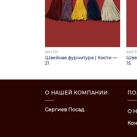
КИСТИ
КИСТ
тура | Кисти —
Швейная фурнитура | Кисти —
Швей
21
15
О НАШЕЙ КОМПАНИИ
ПО
Сергиев Посад
О Н
Кон