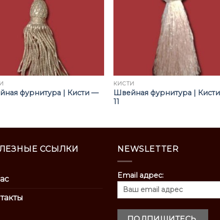
И
КИСТИ
ная фурнитура | Кисти —
Швейная фурнитура | Кист
11
ЛЕЗНЫЕ ССЫЛКИ
NEWSLETTER
Email адрес:
ас
такты