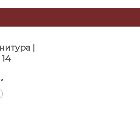
итура |
 14
ти