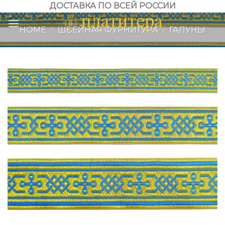
Skip
ДОСТАВКА ПО ВСЕЙ РОССИИ
to
HOME
/
ШВЕЙНАЯ ФУРНИТУРА
/
ГАЛУНЫ
content