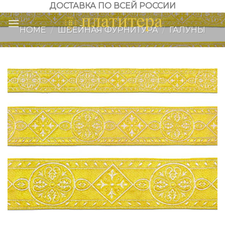
Skip
ДОСТАВКА ПО ВСЕЙ РОССИИ
to
HOME
/
ШВЕЙНАЯ ФУРНИТУРА
/
ГАЛУНЫ
content