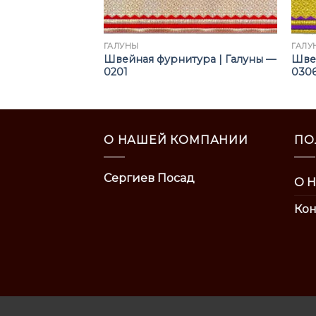
ГАЛУНЫ
ГАЛУ
тура | Галуны —
Швейная фурнитура | Галуны —
Швей
0201
030
О НАШЕЙ КОМПАНИИ
ПО
Сергиев Посад
О Н
Кон