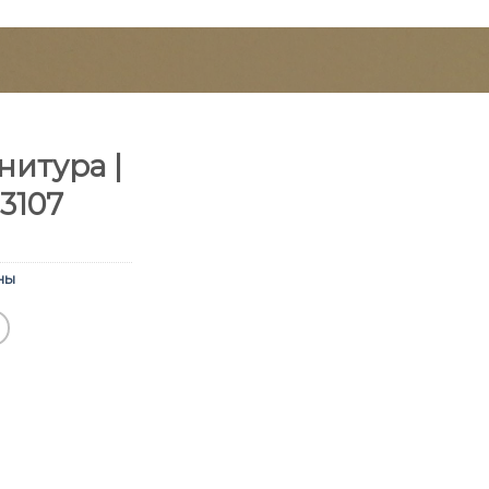
итура |
3107
ны