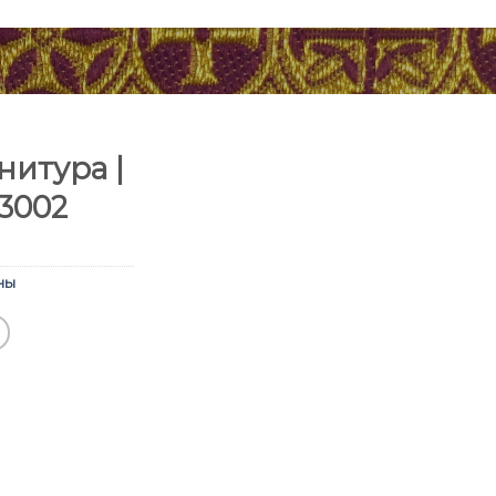
итура |
3002
ны