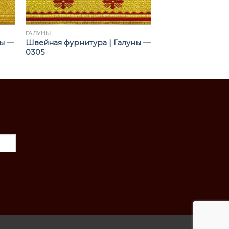
ГАЛУНЫ
ны —
Швейная фурнитура | Галуны —
0305