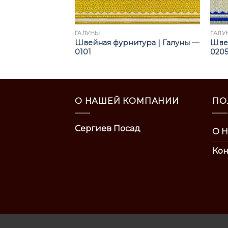
ГАЛУНЫ
ГАЛУ
тура | Галуны —
Швейная фурнитура | Галуны —
Швей
0101
020
О НАШЕЙ КОМПАНИИ
ПО
Сергиев Посад
О Н
Кон