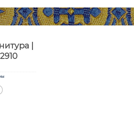
итура |
2910
ны