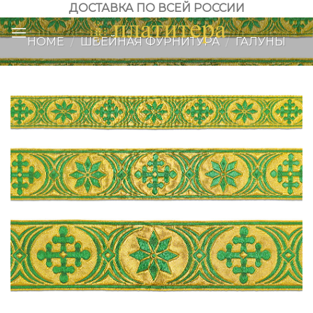
Skip
ДОСТАВКА ПО ВСЕЙ РОССИИ
to
HOME
/
ШВЕЙНАЯ ФУРНИТУРА
/
ГАЛУНЫ
content