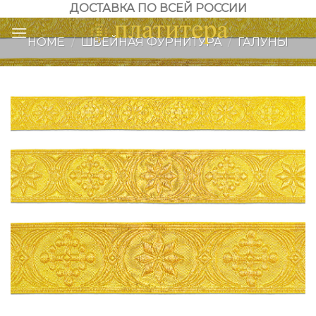
Skip
ДОСТАВКА ПО ВСЕЙ РОССИИ
to
HOME
/
ШВЕЙНАЯ ФУРНИТУРА
/
ГАЛУНЫ
content