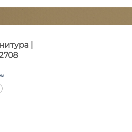
итура |
2708
ны