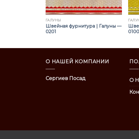
ГАЛУНЫ
ГАЛУ
тура | Галуны —
Швейная фурнитура | Галуны —
Швей
0201
010
О НАШЕЙ КОМПАНИИ
ПО
Сергиев Посад
О Н
Кон