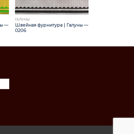
ГАЛУНЫ
ны —
Швейная фурнитура | Галуны —
0206