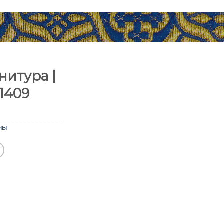
итура |
1409
ны