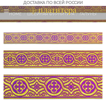
Skip
ДОСТАВКА ПО ВСЕЙ РОССИИ
to
HOME
/
ШВЕЙНАЯ ФУРНИТУРА
/
ГАЛУНЫ
content