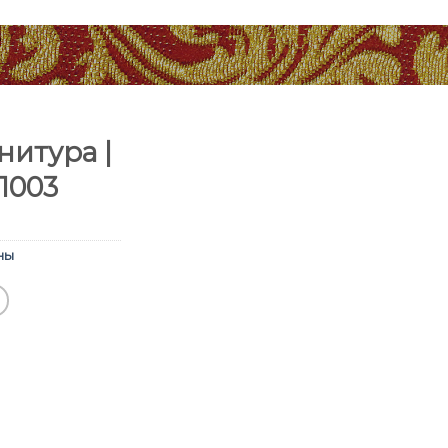
итура |
1003
ны