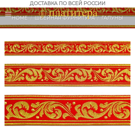
Skip
ДОСТАВКА ПО ВСЕЙ РОССИИ
to
HOME
/
ШВЕЙНАЯ ФУРНИТУРА
/
ГАЛУНЫ
content