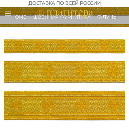
Skip
ДОСТАВКА ПО ВСЕЙ РОССИИ
to
HOME
/
ШВЕЙНАЯ ФУРНИТУРА
/
ГАЛУНЫ
content