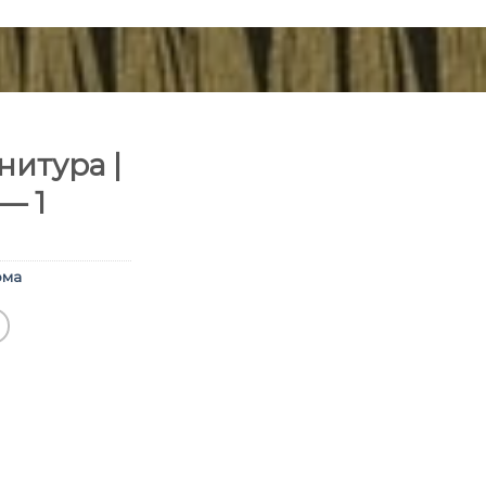
итура |
— 1
ома