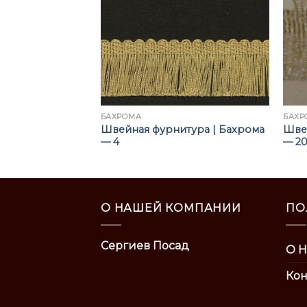
БАХРОМА
БАХР
тура | Бахрома
Швейная фурнитура | Бахрома
Шве
— 4
— 20
О НАШЕЙ КОМПАНИИ
ПО
Сергиев Посад
О Н
Кон