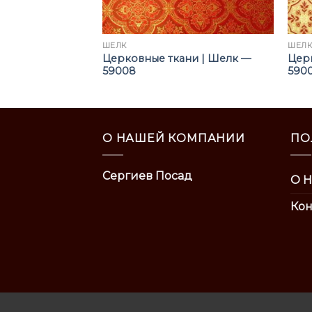
ШЁЛК
ШЁЛ
ни | Шелк —
Церковные ткани | Шелк —
Цер
59008
590
О НАШЕЙ КОМПАНИИ
ПО
Сергиев Посад
О Н
Кон