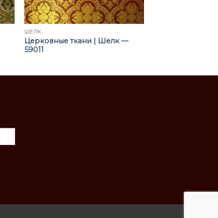
ШЁЛК
Церковные ткани | Шелк —
59011