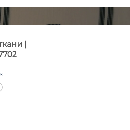
кани |
7702
к