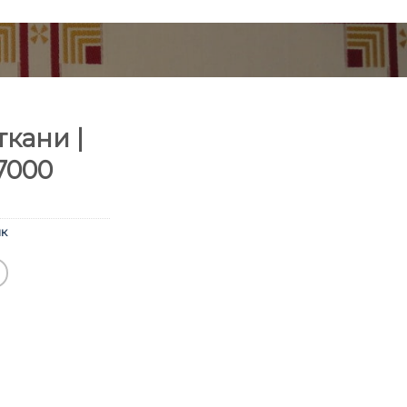
кани |
7000
к