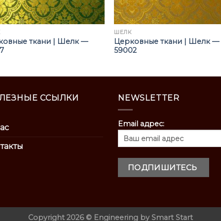
К
ШЁЛК
ковные ткани | Шелк —
Церковные ткани | Шелк —
7
59002
ЛЕЗНЫЕ ССЫЛКИ
NEWSLETTER
Email адрес:
ас
такты
Copyright 2026 ©
Engineering by
Smart Start