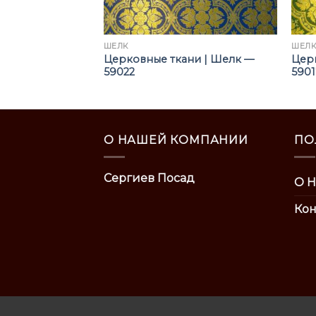
ШЁЛК
ШЁЛ
ни | Шелк —
Церковные ткани | Шелк —
Цер
59022
5901
О НАШЕЙ КОМПАНИИ
ПО
Сергиев Посад
О Н
Кон