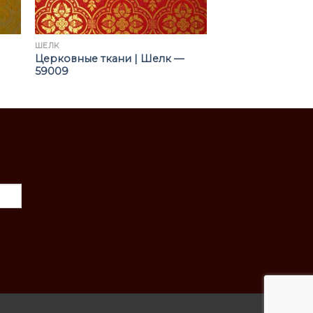
ШЁЛК
Церковные ткани | Шелк —
59009