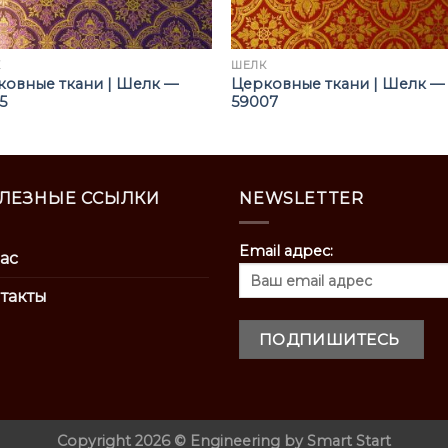
К
ШЁЛК
ковные ткани | Шелк —
Церковные ткани | Шелк —
5
59007
ЛЕЗНЫЕ ССЫЛКИ
NEWSLETTER
Email адрес:
ас
такты
Copyright 2026 ©
Engineering by
Smart Start