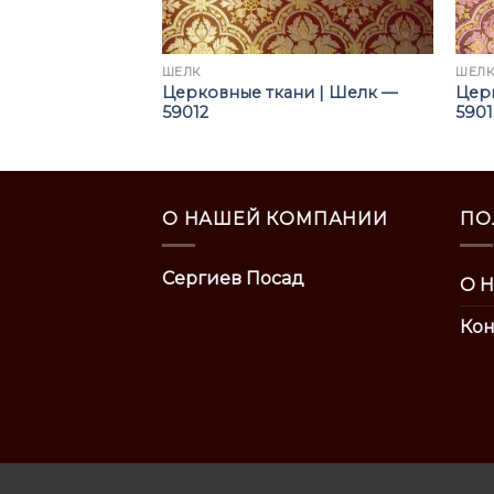
ШЁЛК
ШЁЛ
ни | Шелк —
Церковные ткани | Шелк —
Цер
59012
5901
О НАШЕЙ КОМПАНИИ
ПО
Сергиев Посад
О Н
Кон