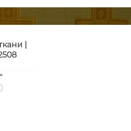
кани |
2508
к