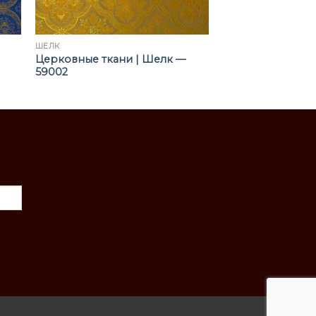
ШЁЛК
Церковные ткани | Шелк —
59002