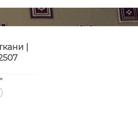
кани |
2507
к