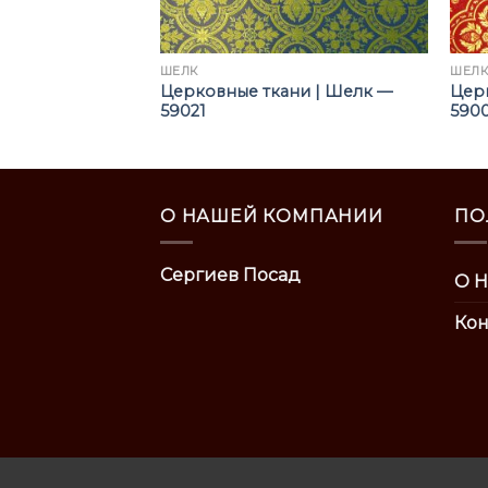
ШЁЛК
ШЁЛ
ни | Шелк —
Церковные ткани | Шелк —
Цер
59021
590
О НАШЕЙ КОМПАНИИ
ПО
Сергиев Посад
О Н
Кон