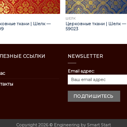
К
ШЁЛК
ковные ткани | Шелк —
Церковные ткани | Шелк —
09
59023
ЛЕЗНЫЕ ССЫЛКИ
NEWSLETTER
Email адрес:
ас
такты
Copyright 2026 ©
Engineering by
Smart Start