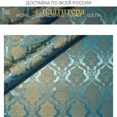
Skip
ДОСТАВКА ПО ВСЕЙ РОССИИ
to
HOME
/
ЦЕРКОВНЫЕ ТКАНИ
/
ШЁЛК
content