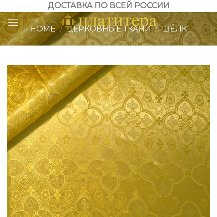
Skip
ДОСТАВКА ПО ВСЕЙ РОССИИ
to
HOME
/
ЦЕРКОВНЫЕ ТКАНИ
/
ШЁЛК
content