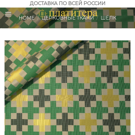
Skip
ДОСТАВКА ПО ВСЕЙ РОССИИ
to
HOME
/
ЦЕРКОВНЫЕ ТКАНИ
/
ШЁЛК
content