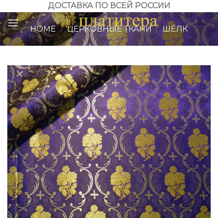
Skip
ДОСТАВКА ПО ВСЕЙ РОССИИ
to
HOME
/
ЦЕРКОВНЫЕ ТКАНИ
/
ШЁЛК
content