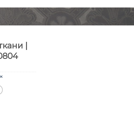
кани |
0804
к