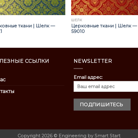
К
ШЁЛК
ковные ткани | Шелк —
Церковные ткани | Шелк —
1
59010
ЛЕЗНЫЕ ССЫЛКИ
NEWSLETTER
Email адрес:
ас
такты
Copyright 2026 ©
Engineering by
Smart Start