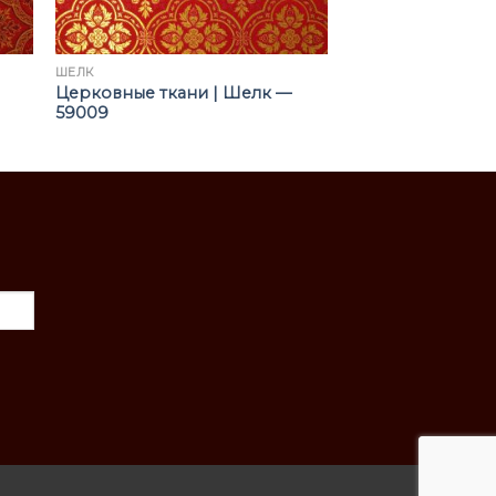
ШЁЛК
Церковные ткани | Шелк —
59009