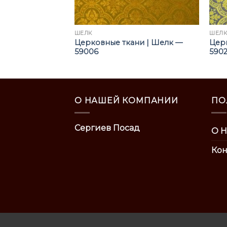
ШЁЛК
ШЁЛ
ни | Шелк —
Церковные ткани | Шелк —
Цер
59006
5902
О НАШЕЙ КОМПАНИИ
ПО
Сергиев Посад
О Н
Кон