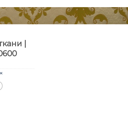
кани |
0600
к