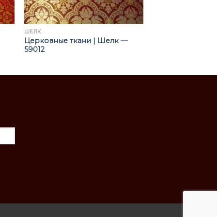
ШЁЛК
Церковные ткани | Шелк —
59012