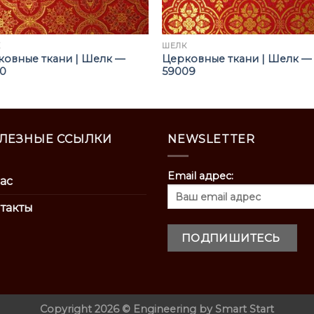
К
ШЁЛК
ковные ткани | Шелк —
Церковные ткани | Шелк —
10
59009
ЛЕЗНЫЕ ССЫЛКИ
NEWSLETTER
Email адрес:
ас
такты
Copyright 2026 ©
Engineering by
Smart Start