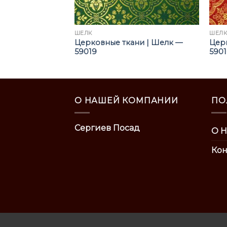
ШЁЛК
ШЁЛ
ни | Шелк —
Церковные ткани | Шелк —
Цер
59019
590
О НАШЕЙ КОМПАНИИ
ПО
Сергиев Посад
О Н
Кон