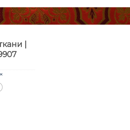
кани |
9907
к