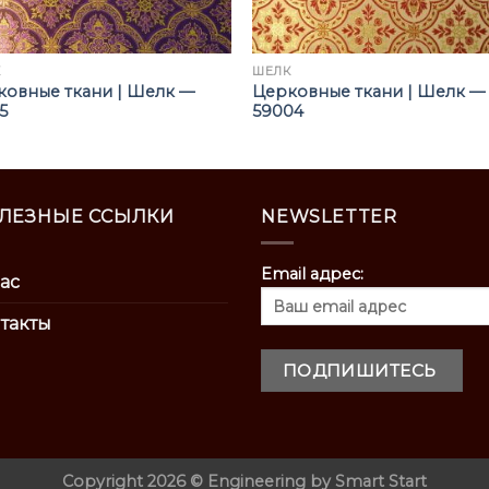
К
ШЁЛК
ковные ткани | Шелк —
Церковные ткани | Шелк —
5
59004
ЛЕЗНЫЕ ССЫЛКИ
NEWSLETTER
Email адрес:
ас
такты
Copyright 2026 ©
Engineering by
Smart Start