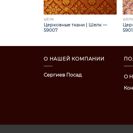
ШЁЛК
ШЁЛ
ни | Шелк —
Церковные ткани | Шелк —
Цер
59007
5901
О НАШЕЙ КОМПАНИИ
ПО
Сергиев Посад
О Н
Кон