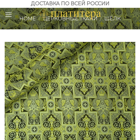
Skip
ДОСТАВКА ПО ВСЕЙ РОССИИ
to
HOME
/
ЦЕРКОВНЫЕ ТКАНИ
/
ШЁЛК
content