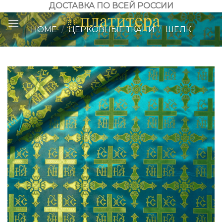
Skip
ДОСТАВКА ПО ВСЕЙ РОССИИ
to
HOME
/
ЦЕРКОВНЫЕ ТКАНИ
/
ШЁЛК
content