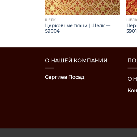
ШЁЛК
ШЁЛ
ни | Шелк —
Церковные ткани | Шелк —
Цер
59004
590
О НАШЕЙ КОМПАНИИ
ПО
Сергиев Посад
О Н
Кон