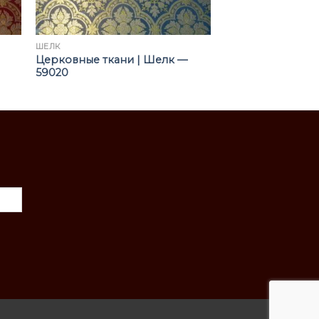
ШЁЛК
Церковные ткани | Шелк —
59020