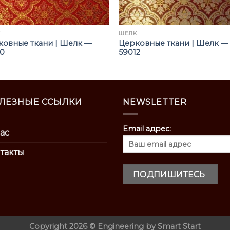
К
ШЁЛК
ковные ткани | Шелк —
Церковные ткани | Шелк —
10
59012
ЛЕЗНЫЕ ССЫЛКИ
NEWSLETTER
Email адрес:
ас
такты
Copyright 2026 ©
Engineering by
Smart Start