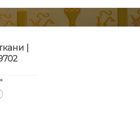
кани |
9702
к