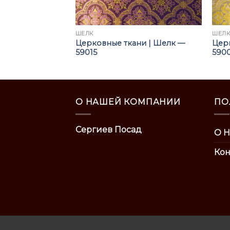
ШЁЛК
ШЁЛ
ни | Шелк —
Церковные ткани | Шелк —
Цер
59015
590
О НАШЕЙ КОМПАНИИ
ПО
Сергиев Посад
О Н
Кон