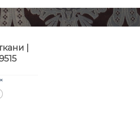
кани |
9515
к