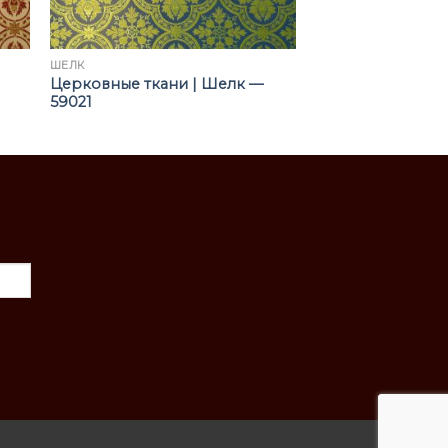
ШЁЛК
Церковные ткани | Шелк —
59021