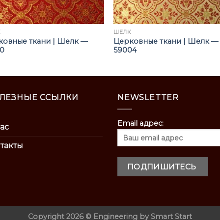
К
ШЁЛК
ковные ткани | Шелк —
Церковные ткани | Шелк —
10
59004
ЛЕЗНЫЕ ССЫЛКИ
NEWSLETTER
Email адрес:
ас
такты
Copyright 2026 ©
Engineering by
Smart Start