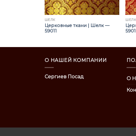
ШЁЛК
ШЁЛ
ни | Шелк —
Церковные ткани | Шелк —
Цер
59011
590
О НАШЕЙ КОМПАНИИ
ПО
Сергиев Посад
О Н
Кон