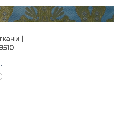
кани |
9510
к