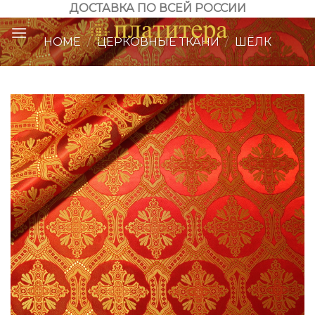
Skip
ДОСТАВКА ПО ВСЕЙ РОССИИ
to
HOME
/
ЦЕРКОВНЫЕ ТКАНИ
/
ШЁЛК
content