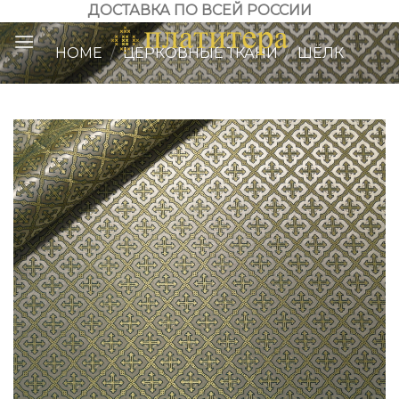
Skip
ДОСТАВКА ПО ВСЕЙ РОССИИ
to
HOME
/
ЦЕРКОВНЫЕ ТКАНИ
/
ШЁЛК
content