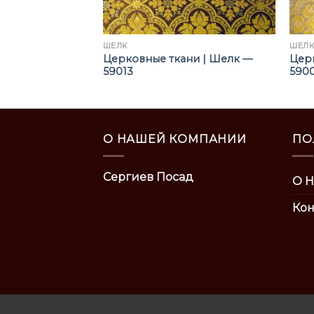
ШЁЛК
ШЁЛ
ни | Шелк —
Церковные ткани | Шелк —
Цер
59013
590
О НАШЕЙ КОМПАНИИ
ПО
Сергиев Посад
О Н
Кон