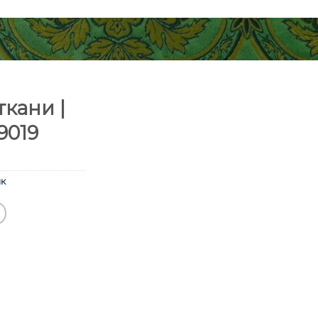
кани |
9019
к