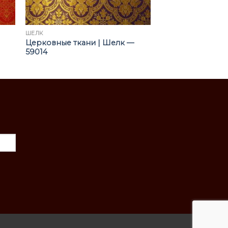
ШЁЛК
Церковные ткани | Шелк —
59014