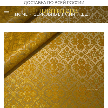
Skip
ДОСТАВКА ПО ВСЕЙ РОССИИ
to
HOME
/
ЦЕРКОВНЫЕ ТКАНИ
/
ШЁЛК
content