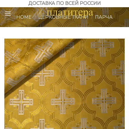
Skip
ДОСТАВКА ПО ВСЕЙ РОССИИ
to
HOME
/
ЦЕРКОВНЫЕ ТКАНИ
/
ПАРЧА
content