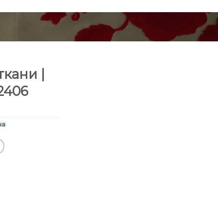
кани |
2406
ча