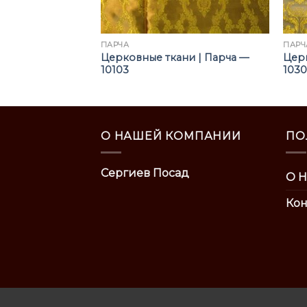
ПАРЧА
ПАРЧ
ни | Парча —
Церковные ткани | Парча —
Церк
10103
103
О НАШЕЙ КОМПАНИИ
ПО
Сергиев Посад
О Н
Кон