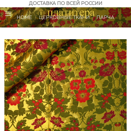
Skip
ДОСТАВКА ПО ВСЕЙ РОССИИ
to
HOME
/
ЦЕРКОВНЫЕ ТКАНИ
/
ПАРЧА
content