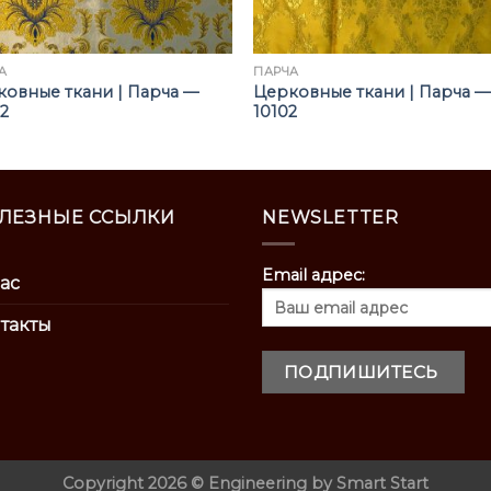
А
ПАРЧА
овные ткани | Парча —
Церковные ткани | Парча —
2
10102
ЛЕЗНЫЕ ССЫЛКИ
NEWSLETTER
Email адрес:
ас
такты
Copyright 2026 ©
Engineering by
Smart Start