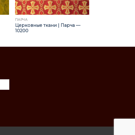
ПАРЧА
Церковные ткани | Парча —
10200