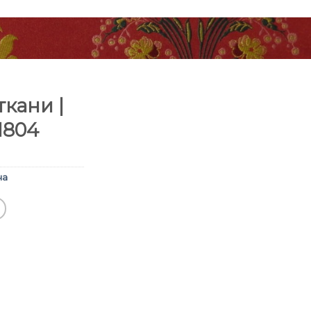
кани |
1804
ча