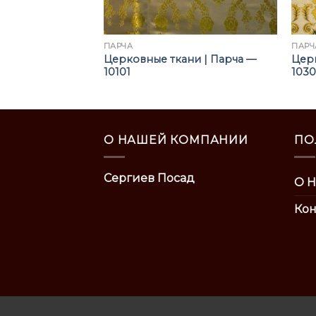
ПАРЧА
ПАРЧ
ни | Парча —
Церковные ткани | Парча —
Церк
10101
1030
О НАШЕЙ КОМПАНИИ
ПО
Сергиев Посад
О Н
Кон