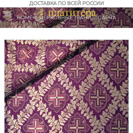
Skip
ДОСТАВКА ПО ВСЕЙ РОССИИ
to
HOME
/
ЦЕРКОВНЫЕ ТКАНИ
/
ПАРЧА
content