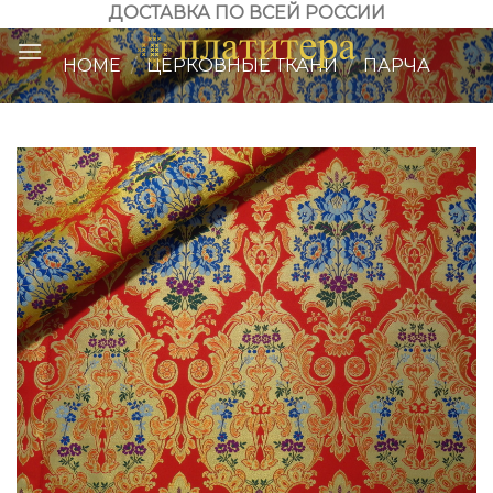
Skip
ДОСТАВКА ПО ВСЕЙ РОССИИ
to
HOME
/
ЦЕРКОВНЫЕ ТКАНИ
/
ПАРЧА
content