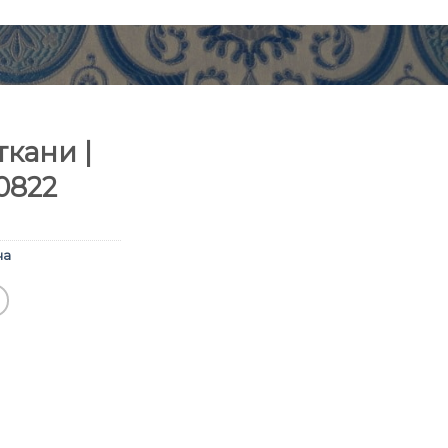
кани |
0822
ча