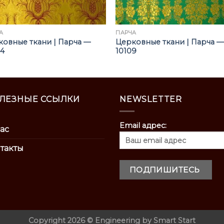
А
ПАРЧА
овные ткани | Парча —
Церковные ткани | Парча —
04
10109
ЛЕЗНЫЕ ССЫЛКИ
NEWSLETTER
Email адрес:
ас
такты
Copyright 2026 ©
Engineering by
Smart Start