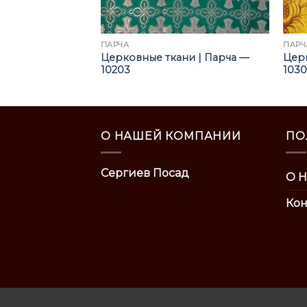
ПАРЧА
ПАРЧ
ни | Парча —
Церковные ткани | Парча —
Церк
10203
103
О НАШЕЙ КОМПАНИИ
ПО
Сергиев Посад
О Н
Кон