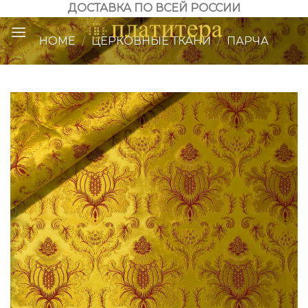
Skip
ДОСТАВКА ПО ВСЕЙ РОССИИ
to
HOME
/
ЦЕРКОВНЫЕ ТКАНИ
/
ПАРЧА
content