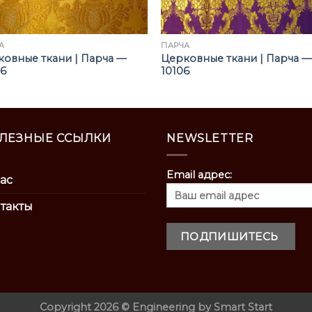
А
ПАРЧА
овные ткани | Парча —
Церковные ткани | Парча —
06
10106
ЛЕЗНЫЕ ССЫЛКИ
NEWSLETTER
Email адрес:
ас
такты
Copyright 2026 ©
Engineering by
Smart Start