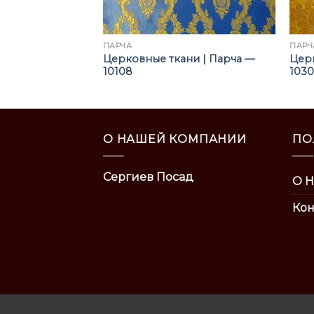
ПАРЧА
ПАРЧ
ни | Парча —
Церковные ткани | Парча —
Церк
10108
103
О НАШЕЙ КОМПАНИИ
ПО
Сергиев Посад
О Н
Кон