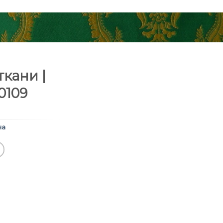
кани |
0109
ча