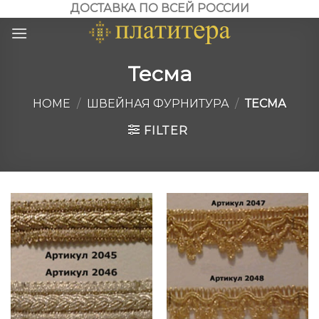
Skip
ДОСТАВКА ПО ВСЕЙ РОССИИ
to
content
Тесма
HOME
/
ШВЕЙНАЯ ФУРНИТУРА
/
ТЕСМА
FILTER